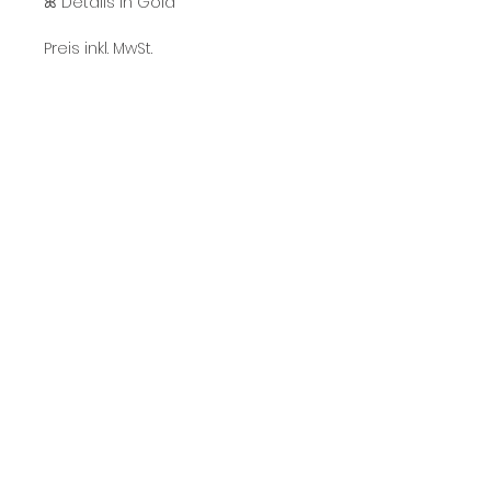
ꕤ Details in Gold
Preis inkl. MwSt.
Produktdetails: 100% Polyester
Das Model trägt Größe S und ist
168 cm groß.
Pflege: Handwäsche
Versand & Rücksendungen
Über uns
Kontakt