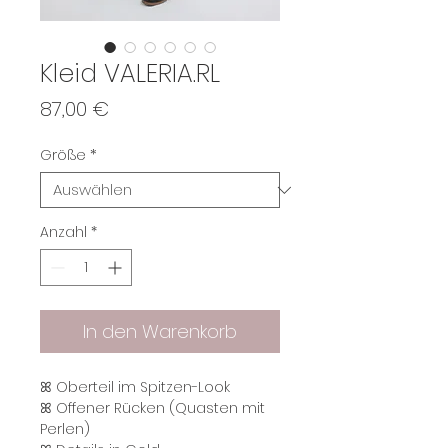
Kleid VALERIA.RL
Preis
87,00 €
Größe
*
Anzahl
*
In den Warenkorb
ꕤ ​​​​​​Oberteil im Spitzen-Look
ꕤ Offener Rücken (Quasten mit
Perlen)