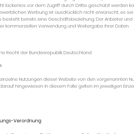
ht lückenlos vor dem Zugriff durch Dritte geschützt werden 
erblichen Werbung ist ausdrücklich nicht erwünscht, es sei 
er es besteht bereits eine Geschäftsbeziehung. Der Anbieter un
der kommerziellen Verwendung und Weitergabe ihrer Daten.
che Recht der Bundesrepublik Deutschland.
n
inzelne Nutzungen dieser Website von den vorgenannten Num
arauf hingewiesen. In diesem Falle gelten im jeweiligen Einze
egungs-Verordnung