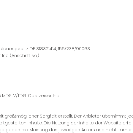
euergesetz: DE 318321414, 156/238/90063
Ina (Anschrift s.o.)
6 MDStV/TDG: Oberzeiser Ina
t größtmöglicher Sorgfalt erstellt. Der Anbieter übernimmt jed
reitgestellten Inhalte. Die Nutzung der Inhalte der Website erf
e geben die Meinung des jeweiligen Autors und nicht immer 