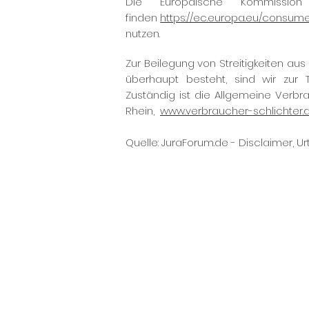
Die Europäische Kommission 
finden
https://ec.europa.eu/consume
nutzen.
Zur Beilegung von Streitigkeiten au
überhaupt besteht, sind wir zur T
Zuständig ist die Allgemeine Verbra
Rhein,
www.verbraucher-schlichter.
Quelle: JuraForum.de - Disclaimer, U
Luftikuss GbR: Online Shop Damen Mode
Boutique