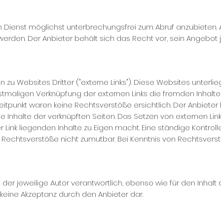
 Dienst möglichst unterbrechungsfrei zum Abruf anzubieten. A
werden. Der Anbieter behält sich das Recht vor, sein Angebot 
zu Websites Dritter ("externe Links"). Diese Websites unterli
rstmaligen Verknüpfung der externen Links die fremden Inhalte
punkt waren keine Rechtsverstöße ersichtlich. Der Anbieter hat
e Inhalte der verknüpften Seiten. Das Setzen von externen Lin
Link liegenden Inhalte zu Eigen macht. Eine ständige Kontrolle 
f Rechtsverstöße nicht zumutbar. Bei Kenntnis von Rechtsver
 der jeweilige Autor verantwortlich, ebenso wie für den Inhal
 keine Akzeptanz durch den Anbieter dar.