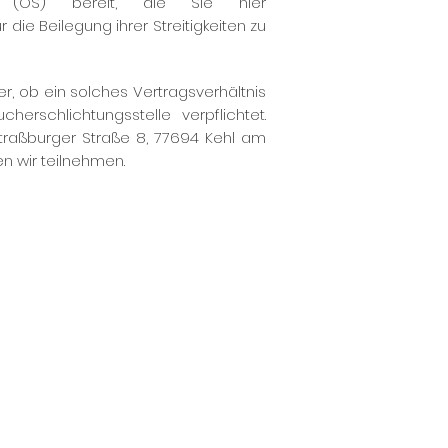
ng (OS) bereit, die Sie hier
 die Beilegung ihrer Streitigkeiten zu
r, ob ein solches Vertragsverhältnis
erschlichtungsstelle verpflichtet.
 Straßburger Straße 8, 77694 Kehl am
en wir teilnehmen.