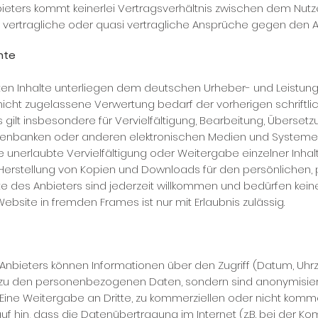
bieters kommt keinerlei Vertragsverhältnis zwischen dem Nut
i vertragliche oder quasi vertragliche Ansprüche gegen den A
hte
chten Inhalte unterliegen dem deutschen Urheber- und Leistu
nicht zugelassene Verwertung bedarf der vorherigen schriftl
 gilt insbesondere für Vervielfältigung, Bearbeitung, Überset
tenbanken oder anderen elektronischen Medien und Systemen. 
 unerlaubte Vervielfältigung oder Weitergabe einzelner Inhalt
e Herstellung von Kopien und Downloads für den persönlichen,
site des Anbieters sind jederzeit willkommen und bedürfen ke
ebsite in fremden Frames ist nur mit Erlaubnis zulässig.
bieters können Informationen über den Zugriff (Datum, Uhrze
zu den personenbezogenen Daten, sondern sind anonymisiert.
ine Weitergabe an Dritte, zu kommerziellen oder nicht kommerz
uf hin, dass die Datenübertragung im Internet (z.B. bei der Ko