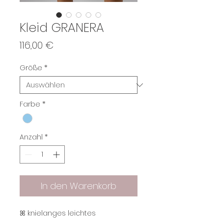
Kleid GRANERA
Preis
116,00 €
Größe
*
Farbe
*
Anzahl
*
In den Warenkorb
ꕤ ​​​​​​knielanges leichtes