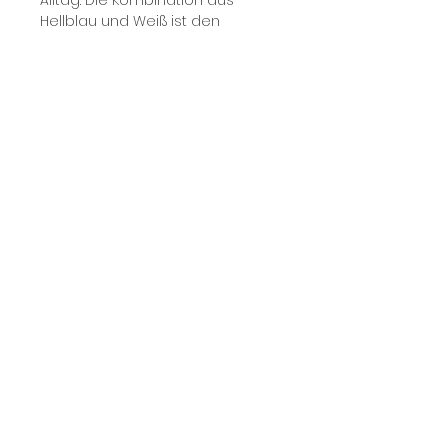
Alltag. Die Kombination aus
Hellblau und Weiß ist den
spanischen Designern zu 100 %
gelungen. Hochwertige
Verarbeitung, angenehmes
Tragegefühl und ein absoluter
Hingucker.
Preis inkl. MwSt.
Produktdetails: 70%
Baumwolle, 30% Viskose
Das Model trägt Größe ?? und ist
?? cm groß.
Pflege: 30° Grad Feinwäsche