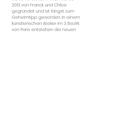
2013 von Franck und Chloe
gegründet und ist längst zum
Geheimtipp geworden. In einem
künstlerischen Atelier im 3. Bezirk
von Paris entstehen die neuen
Kreationen von FRNCH. Ihre
Kollektion zeichnet sich
durch klare Linien,
raffinierte Stoffe und Details, mit
einem Hauch von Vintage
und einer Vielzahl
zeitloser Stücke aus.
Preis inkl. MwSt.
Produktdetails: 100% Baumwolle
Das Model trägt Größe M und ist
174 cm groß.
Pflege: HAndwäsche