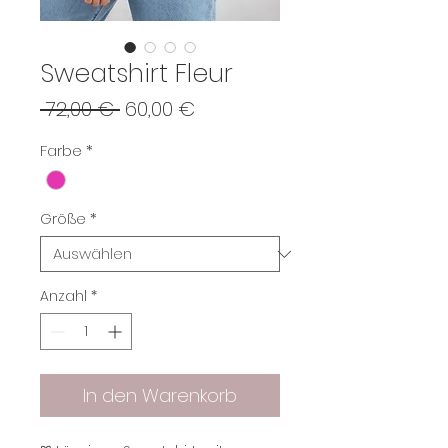
Sweatshirt Fleur
Standardpreis
Sale-
 72,00 € 
60,00 €
Preis
Farbe
*
Größe
*
Anzahl
*
In den Warenkorb