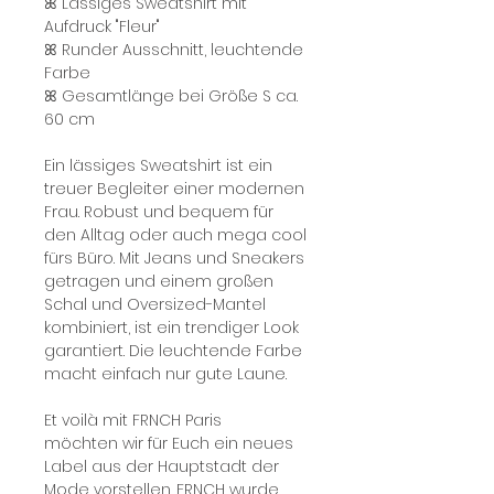
ꕤ Lässiges Sweatshirt mit
Aufdruck "Fleur"
ꕤ Runder Ausschnitt, leuchtende
Farbe
ꕤ Gesamtlänge bei Größe S ca.
60 cm
Ein lässiges Sweatshirt ist ein
treuer Begleiter einer modernen
Frau. Robust und bequem für
den Alltag oder auch mega cool
fürs Büro. Mit Jeans und Sneakers
getragen und einem großen
Schal und Oversized-Mantel
kombiniert, ist ein trendiger Look
garantiert. Die leuchtende Farbe
macht einfach nur gute Laune.
Et voilà mit FRNCH Paris
möchten wir für Euch ein neues
Label aus der Hauptstadt der
Mode vorstellen. FRNCH wurde